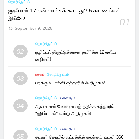
தொழில்நுட்பம்
ஐஃபோன் 17 ஏன் வாங்கக் கூடாது? 5 காரணங்கள்
இங்கே!
01
September 9, 2025
தொழில்நுட்பம்
02
டிஜிட்டல் திருட்டுக்களை தவிர்க்க 12 எளிய
வழிகள்!
உலகம்
தொழில்நுட்பம்
03
பறக்கும் டாக்ஸி கத்தாரில் அறிமுகம்!
தொழில்நுட்பம்
வளைகுடா
04
ஆன்லைன் மோசடியைத் தடுக்க கத்தாரில்
“ஹிம்யான்” கார்டு அறிமுகம்!
தொழில்நுட்பம்
வளைகுடா
05
கூகுள் தொழில் நுட்பத்தில் கலக்கும் ஓமன் 360