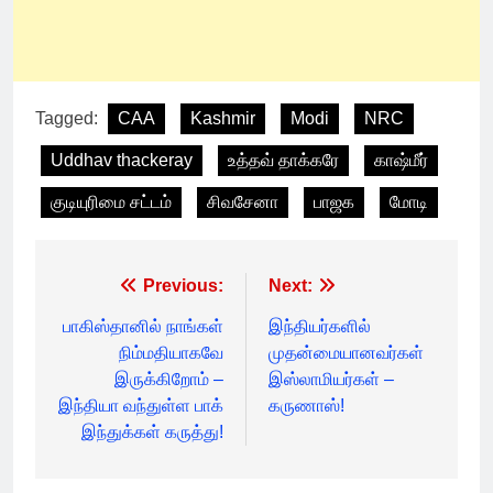
Tagged:
CAA
Kashmir
Modi
NRC
Uddhav thackeray
உத்தவ் தாக்கரே
காஷ்மீர்
குடியுரிமை சட்டம்
சிவசேனா
பாஜக
மோடி
Post
Previous:
Next:
navigation
பாகிஸ்தானில் நாங்கள்
இந்தியர்களில்
நிம்மதியாகவே
முதன்மையானவர்கள்
இருக்கிறோம் –
இஸ்லாமியர்கள் –
இந்தியா வந்துள்ள பாக்
கருணாஸ்!
இந்துக்கள் கருத்து!