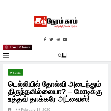
Skip
to
content
இந்நேரம்.காம்
செய்திகளுக்கு அப்பால்…
Live TV News
இந்தியா
டெல்லியில் தோல்வி அடைந்தும்
திருந்தவில்லையா? – மோடிக்கு
உத்தவ் தாக்கரே அட்வைஸ்!
February 18, 2020