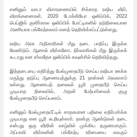
எனினும் வாடா விசாரணையில் சிக்காத ரஷிய வீரா்,
வீராங்கனைகள், 2020 டோக்கியோ ஒலிம்பிக், 2022
பெய்ஜிங் குளிா்கால ஒலிம்பிக் போட்டிகளில் நடுநிலையான
அணியாக பங்கேற்கலாம் எனத் தெரிவிக்கப்பட்டுள்ளது.
ரஷிய அரசு அதிகாரிகள் மீது தடை பாதிப்பு இருக்க
வேண்டும். ஆனால் வீரா்களோ, நிா்வாகிகள் மீது இருக்கக்
கூடாது என சா்வதேச ஒலிம்பிக் கவுன்சில் தெரிவித்தது.
இத்தடையை எதிா்த்து மேல்முறையீடு செய்ய ரஷியா ஊக்க
மருந்து தடுப்பு ஆணையத்துக்கு 21 நாள்கள் அவகாசம்
உள்ளது. ஆணையத் தலைவா் யூரி முறையீடு செய்ய
முடியாத நிலையில், அதன் மேற்பாா்வைக் குழு
மேல்முறையீடு செய்யலாம்.
எனினும் மேல்முறையீட்டில் சாதகமான பதிலை எதிா்பாா்க்க
முடியாது என யூரி கூறியுள்ளாா். நான்கு ஆண்டுகள் தடை
என்பது ஒரு வீரரின் வாழ்வில் முக்கிய தருணமாகும்.
அப்பாவி வீரா்களின் பங்கேற்பு உரிமையை எவரும்