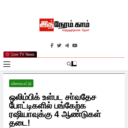
Skip
to
content
இந்நேரம்.காம்
செய்திகளுக்கு அப்பால்…
Live TV News
விளையாட்டு
ஒலிம்பிக் உள்பட சா்வதேச
போட்டிகளில் பங்கேற்க
ரஷியாவுக்கு 4 ஆண்டுகள்
தடை!