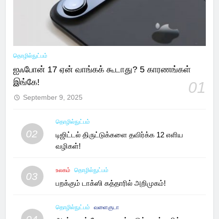
தொழில்நுட்பம்
ஐஃபோன் 17 ஏன் வாங்கக் கூடாது? 5 காரணங்கள்
இங்கே!
01
September 9, 2025
தொழில்நுட்பம்
02
டிஜிட்டல் திருட்டுக்களை தவிர்க்க 12 எளிய
வழிகள்!
உலகம்
தொழில்நுட்பம்
03
பறக்கும் டாக்ஸி கத்தாரில் அறிமுகம்!
தொழில்நுட்பம்
வளைகுடா