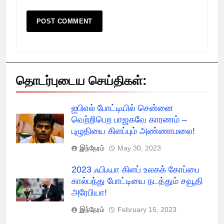
தொடர்புடைய செய்திகள்:
ஐபிஎல் போட்டியில் சென்னை
வெற்றிபெற பாஜகவே காரணம் –
புழுதியை கிளப்பும் அண்ணாமலை!
இந்நேரம்
May 30, 2023
2023 ஃபிஃபா கிளப் உலகக் கோப்பை
கால்பந்து போட்டியை நடத்தும் சவூதி
அரேபியா!
இந்நேரம்
February 15, 2023