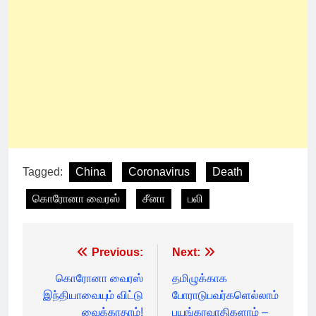
Tagged:
China
Coronavirus
Death
கொரோனா வைரஸ்
சீனா
பலி
Post
Previous:
Next:
navigation
கொரோனா வைரஸ்
தமிழுக்காக
இந்தியாவையும் விட்டு
போராடுபவர்களெல்லாம்
வைக்காதாம்!
பயங்கரவாதிகளாம் –