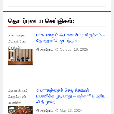
தொடர்புடைய செய்திகள்:
பாக். மற்றும் ஆப்கன் போர் நிறுத்தம் –
பாக். மற்றும்
தோஹாவில் ஒப்பந்தம்
ஆப்கன் போர்
நிறுத்தம் -
இந்நேரம்
October 18, 2025
தோஹாவில்
ஒப்பந்தம்
அபராதத்தைச் செலுத்தாமல்
அபராதத்தைச்
பயணிக்க முடியாது – கத்தாரில் புதிய
செலுத்தாமல்
விதிமுறை
பயணிக்க
முடியாது -
இந்நேரம்
May 23, 2024