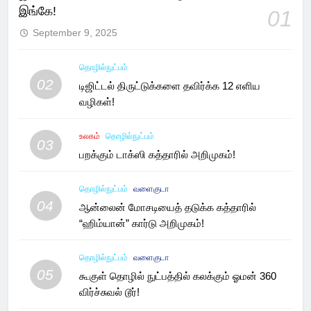
இங்கே!
01
September 9, 2025
தொழில்நுட்பம்
02
டிஜிட்டல் திருட்டுக்களை தவிர்க்க 12 எளிய
வழிகள்!
உலகம்
தொழில்நுட்பம்
03
பறக்கும் டாக்ஸி கத்தாரில் அறிமுகம்!
தொழில்நுட்பம்
வளைகுடா
04
ஆன்லைன் மோசடியைத் தடுக்க கத்தாரில்
“ஹிம்யான்” கார்டு அறிமுகம்!
தொழில்நுட்பம்
வளைகுடா
05
கூகுள் தொழில் நுட்பத்தில் கலக்கும் ஓமன் 360
விர்ச்சுவல் டூர்!