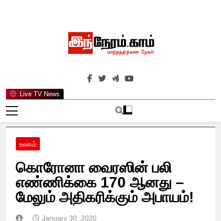
Skip
to
content
இந்நேரம்.காம்
செய்திகளுக்கு அப்பால்…
Live TV News
உலகம்
கொரோனா வைரஸின் பலி
எண்ணிக்கை 170 ஆனது –
மேலும் அதிகரிக்கும் அபாயம்!
January 30, 2020