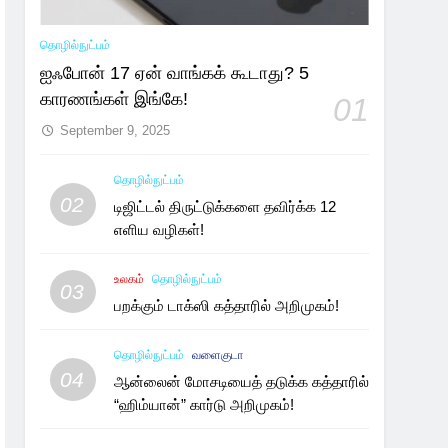
தொழில்நுட்பம்
ஐஃபோன் 17 ஏன் வாங்கக் கூடாது? 5
காரணங்கள் இங்கே!
01
September 9, 2025
தொழில்நுட்பம்
02
டிஜிட்டல் திருட்டுக்களை தவிர்க்க 12
எளிய வழிகள்!
உலகம்
தொழில்நுட்பம்
03
பறக்கும் டாக்ஸி கத்தாரில் அறிமுகம்!
தொழில்நுட்பம்
வளைகுடா
04
ஆன்லைன் மோசடியைத் தடுக்க கத்தாரில்
“ஹிம்யான்” கார்டு அறிமுகம்!