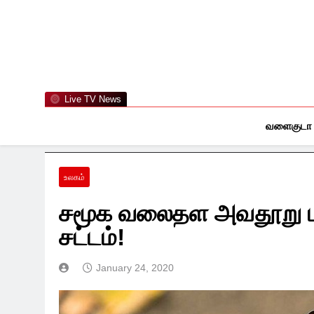
Skip
to
content
Live TV News
வளைகுடா
உலகம்
சமூக வலைதள அவதூறு பதி
சட்டம்!
January 24, 2020