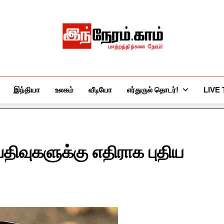
இந்நேரம்.காம்
செய்திகளுக்கு அப்பால்…
இந்தியா
உலகம்
வீடியோ
எர்துருல் தொடர்!
LIVE
வுகளுக்கு எதிராக புதிய