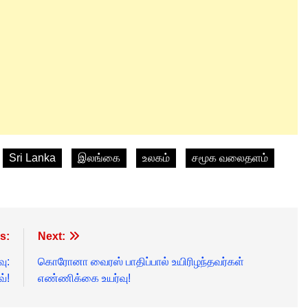
Sri Lanka
இலங்கை
உலகம்
சமூக வலைதளம்
s:
Next:
வு:
கொரோனா வைரஸ் பாதிப்பால் உயிரிழந்தவர்கள்
்!
எண்ணிக்கை உயர்வு!