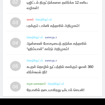
02
டிஜிட்டல் திருட்டுக்களை தவிர்க்க 12 எளிய
வழிகள்!
உலகம்
தொழில்நுட்பம்
03
பறக்கும் டாக்ஸி கத்தாரில் அறிமுகம்!
தொழில்நுட்பம்
வளைகுடா
04
ஆன்லைன் மோசடியைத் தடுக்க கத்தாரில்
“ஹிம்யான்” கார்டு அறிமுகம்!
தொழில்நுட்பம்
வளைகுடா
05
கூகுள் தொழில் நுட்பத்தில் கலக்கும் ஓமன் 360
விர்ச்சுவல் டூர்!
சமூக வலைதளம்
தொழில்நுட்பம்
06
நேபாளில் தடையாகிறது டிக்டாக் செயலி!