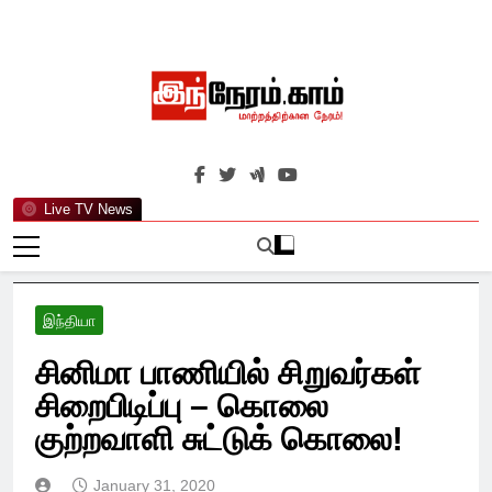
Skip
to
content
இந்நேரம்.காம்
செய்திகளுக்கு அப்பால்…
Live TV News
இந்தியா
சினிமா பாணியில் சிறுவர்கள்
சிறைபிடிப்பு – கொலை
குற்றவாளி சுட்டுக் கொலை!
January 31, 2020