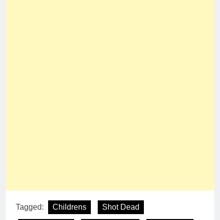
Tagged:
Childrens
Shot Dead