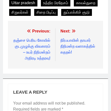
Uttar pradesh
உத்திர பிரதேசம்
காவல்துறை
சிறுவர்கள்
சிறை பிடிப்பு
துப்பாக்கிச் சூடு
Post
Previous:
Next:
navigation
தஞ்சை பெரிய கோவில்
நிர்பயாவின் தாயார்
குடமுழுக்கு விவகாரம்
நீதிமன்ற வளாகத்தில்
– உயர் நீதிமன்றம்
கதறல்!
அதிரடி உத்தரவு!
LEAVE A REPLY
Your email address will not be published.
Required fields are marked
*