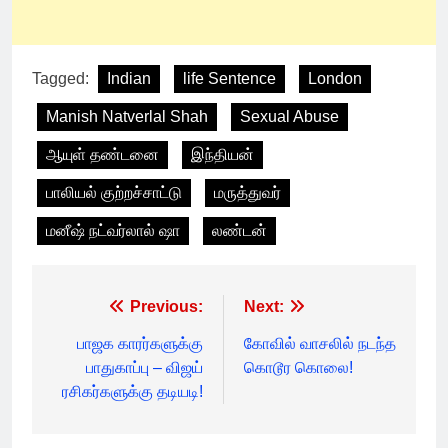
Tagged:
Indian
life Sentence
London
Manish Natverlal Shah
Sexual Abuse
ஆயுள் தண்டனை
இந்தியன்
பாலியல் குற்றச்சாட்டு
மருத்துவர்
மனீஷ் நட்வர்லால் ஷா
லண்டன்
Post
Previous:
Next:
navigation
பாஜக காரர்களுக்கு
கோவில் வாசலில் நடந்த
பாதுகாப்பு – விஜய்
கொடூர கொலை!
ரசிகர்களுக்கு தடியடி!